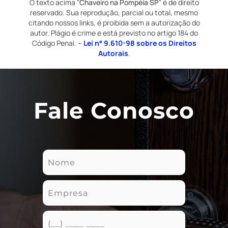
O texto acima "
Chaveiro na Pompéia SP
" é de direito
reservado. Sua reprodução, parcial ou total, mesmo
citando nossos links, é proibida sem a autorização do
autor. Plágio é crime e está previsto no artigo 184 do
Código Penal. –
Lei n° 9.610-98 sobre os Direitos
Autorais
.
Fale Conosco